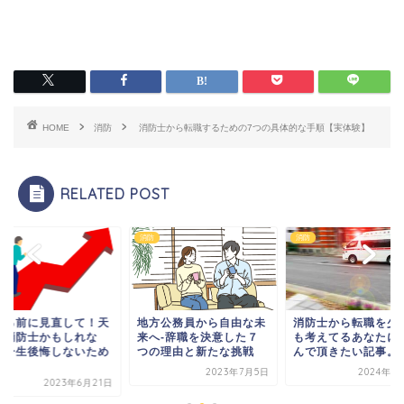
HOME
消防
消防士から転職するための7つの具体的な手順【実体験】
RELATED POST
消防
消防
める前に見直して！天
地方公務員から自由な未
消防士から転職を少
は消防士かもしれな
来へ-辞職を決意した７
も考えてるあなたに
！一生後悔しないため
つの理由と新たな挑戦
んで頂きたい記事。
.
2023年7月5日
2024年6
2023年6月21日